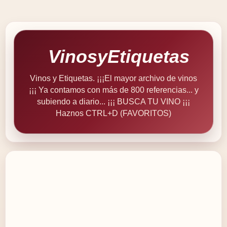
VinosyEtiquetas
Vinos y Etiquetas. ¡¡¡El mayor archivo de vinos
¡¡¡ Ya contamos con más de 800 referencias... y
subiendo a diario... ¡¡¡ BUSCA TU VINO ¡¡¡
Haznos CTRL+D (FAVORITOS)