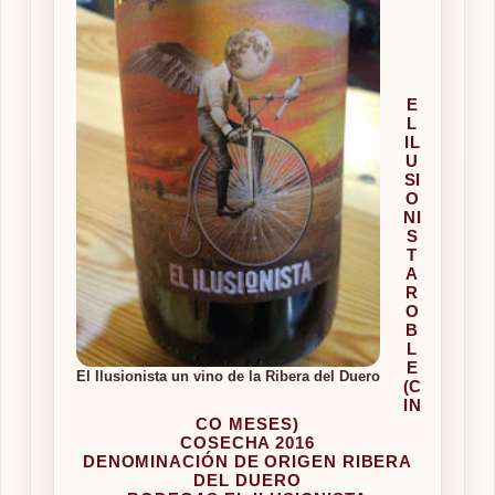
E
L
IL
U
SI
O
NI
S
T
A
R
O
B
L
E
El Ilusionista un vino de la Ribera del Duero
(C
IN
CO MESES)
COSECHA 2016
DENOMINACIÓN DE ORIGEN RIBERA
DEL DUERO