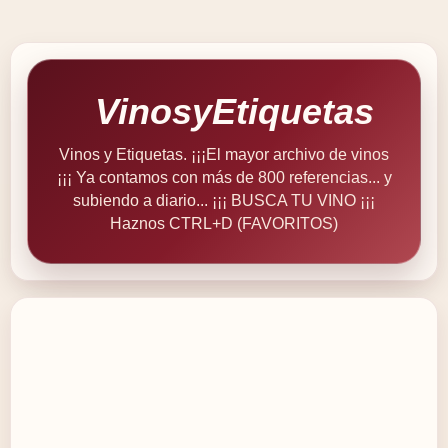
VinosyEtiquetas
Vinos y Etiquetas. ¡¡¡El mayor archivo de vinos
¡¡¡ Ya contamos con más de 800 referencias... y
subiendo a diario... ¡¡¡ BUSCA TU VINO ¡¡¡
Haznos CTRL+D (FAVORITOS)