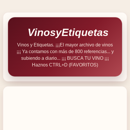
VinosyEtiquetas
Vinos y Etiquetas. ¡¡¡El mayor archivo de vinos
¡¡¡ Ya contamos con más de 800 referencias... y
subiendo a diario... ¡¡¡ BUSCA TU VINO ¡¡¡
Haznos CTRL+D (FAVORITOS)