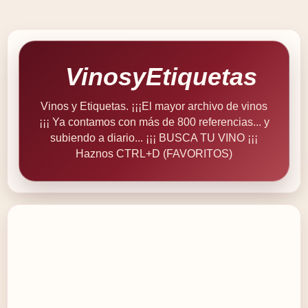
VinosyEtiquetas
Vinos y Etiquetas. ¡¡¡El mayor archivo de vinos
¡¡¡ Ya contamos con más de 800 referencias... y
subiendo a diario... ¡¡¡ BUSCA TU VINO ¡¡¡
Haznos CTRL+D (FAVORITOS)