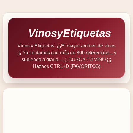
VinosyEtiquetas
Vinos y Etiquetas. ¡¡¡El mayor archivo de vinos
¡¡¡ Ya contamos con más de 800 referencias... y
subiendo a diario... ¡¡¡ BUSCA TU VINO ¡¡¡
Haznos CTRL+D (FAVORITOS)