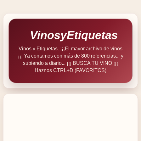
VinosyEtiquetas
Vinos y Etiquetas. ¡¡¡El mayor archivo de vinos
¡¡¡ Ya contamos con más de 800 referencias... y
subiendo a diario... ¡¡¡ BUSCA TU VINO ¡¡¡
Haznos CTRL+D (FAVORITOS)