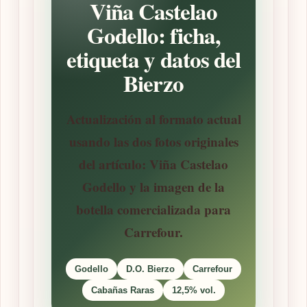
Viña Castelao
Godello: ficha,
etiqueta y datos del
Bierzo
Actualización al formato actual
usando las dos fotos originales
del artículo: Viña Castelao
Godello y la imagen de la
botella comercializada para
Carrefour.
Godello
D.O. Bierzo
Carrefour
Cabañas Raras
12,5% vol.