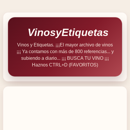
VinosyEtiquetas
Vinos y Etiquetas. ¡¡¡El mayor archivo de vinos
¡¡¡ Ya contamos con más de 800 referencias... y
subiendo a diario... ¡¡¡ BUSCA TU VINO ¡¡¡
Haznos CTRL+D (FAVORITOS)