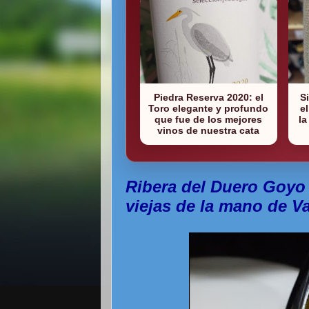
Piedra Reserva 2020: el
S
Toro elegante y profundo
e
que fue de los mejores
la
vinos de nuestra cata
Ribera del Duero Goyo 
viejas de la mano de V