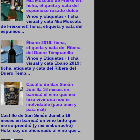
Mia Moscato de Freixenet:
ficha, etiqueta y cata del
espumoso rosado dulce
Vinos y Etiquetas · ficha
visual y cata Mia Moscato
de Freixenet: ficha, etiqueta y cata del
espumos...
Ébano 2019: ficha,
etiqueta y cata del Ribera
del Duero Tempranillo
Vinos y Etiquetas · ficha
visual y cata Ébano 2019:
ficha, etiqueta y cata del Ribera del
Duero Temp...
Castillo de San Simón
Jumilla 18 meses en
barrica: el vino que me
hizo vivir una noche
inolvidable (para bien y
para mal)
Castillo de San Simón Jumilla 18
meses en barrica: un vino tinto que
me sorprendió (y me emborrachó)
Hola, soy un aficionado al vino que ...