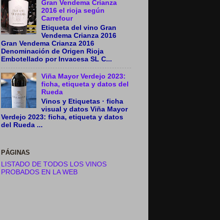
Gran Vendema Crianza
2016 el rioja según
Carrefour
Etiqueta del vino Gran
Vendema Crianza 2016
Gran Vendema Crianza 2016
Denominación de Origen Rioja
Embotellado por Invacesa SL C...
Viña Mayor Verdejo 2023:
ficha, etiqueta y datos del
Rueda
Vinos y Etiquetas · ficha
visual y datos Viña Mayor
Verdejo 2023: ficha, etiqueta y datos
del Rueda ...
PÁGINAS
LISTADO DE TODOS LOS VINOS
PROBADOS EN LA WEB