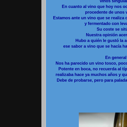
vinos singul
En cuanto al vino que hoy nos oc
procedente de unos 
Estamos ante un vino que se realiza 
y fermentado con lev
Su coste se sit
Nuestra opinión acer
Hubo a quién le gustó la a
ese sabor a vino que se hacía h
En general
Nos ha parecido un vino tosco, poco
Potente en boca, no recuerda al típ
realizaba hace ya muchos años y qu
Debe de probarse, pero para palada