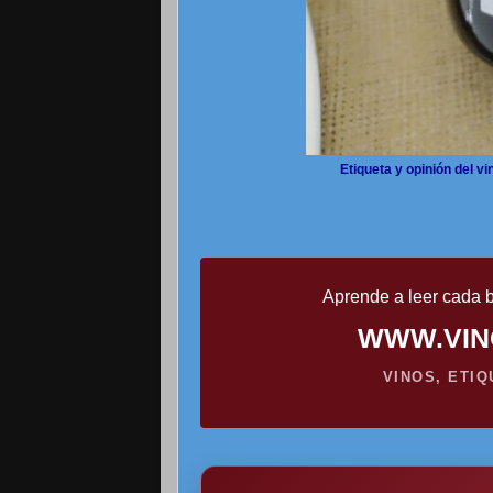
Etiqueta y opinión del v
Aprende a leer cada b
WWW.VIN
VINOS, ETI