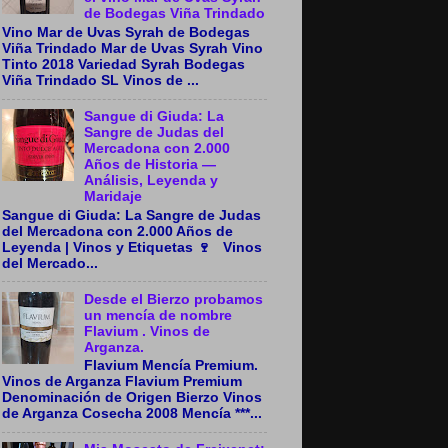
de Bodegas Viña Trindado
Vino Mar de Uvas Syrah de Bodegas
Viña Trindado Mar de Uvas Syrah Vino
Tinto 2018 Variedad Syrah Bodegas
Viña Trindado SL Vinos de ...
Sangue di Giuda: La
Sangre de Judas del
Mercadona con 2.000
Años de Historia —
Análisis, Leyenda y
Maridaje
Sangue di Giuda: La Sangre de Judas
del Mercadona con 2.000 Años de
Leyenda | Vinos y Etiquetas 🍷 Vinos
del Mercado...
Desde el Bierzo probamos
un mencía de nombre
Flavium . Vinos de
Arganza.
Flavium Mencía Premium.
Vinos de Arganza Flavium Premium
Denominación de Origen Bierzo Vinos
de Arganza Cosecha 2008 Mencía ***...