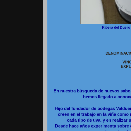
Ribera del Duero 
DENOMINACI
VIN
EXPL
En nuestra búsqueda de nuevos sabore
hemos llegado a conoce
Hijo del fundador de bodegas Valduer
creen en el trabajo en la viña como 
cada tipo de uva, y en realizar
Desde hace años experimenta sobre di