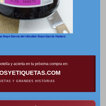
ino Goyo Garcia del viticultor Goyo García Viadero
otella y acierta en tu próxima compra en:
OSYETIQUETAS.COM
QUETAS Y GRANDES HISTORIAS