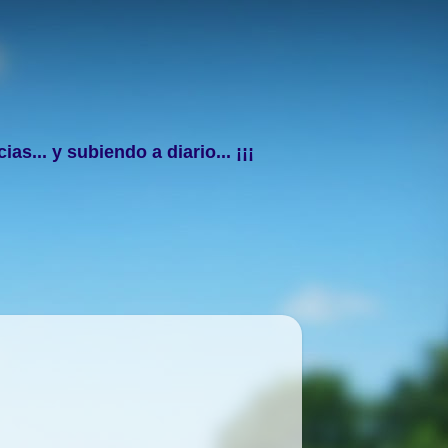
s... y subiendo a diario... ¡¡¡