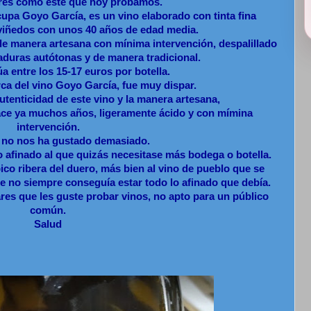
ares como este que hoy probamos.
upa Goyo García, es un vino elaborado con tinta fina
viñedos con unos 40 años de edad media.
de manera artesana con mínima intervención, despalillado
aduras autótonas y de manera tradicional.
úa entre los 15-17 euros por botella.
ca del vino Goyo García, fue muy dispar.
utenticidad de este vino y la manera artesana,
ace ya muchos años, ligeramente ácido y con mímina
intervención.
 no nos ha gustado demasiado.
 afinado al que quizás necesitase más bodega o botella.
ico ribera del duero, más bien al vino de pueblo que se
e no siempre conseguía estar todo lo afinado que debía.
res que les guste probar vinos, no apto para un público
común.
Salud