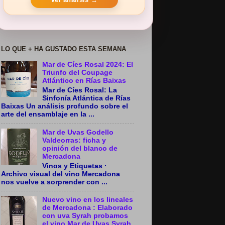
LO QUE + HA GUSTADO ESTA SEMANA
Mar de Cíes Rosal 2024: El
Triunfo del Coupage
Atlántico en Rías Baixas
Mar de Cíes Rosal: La
Sinfonía Atlántica de Rías
Baixas Un análisis profundo sobre el
arte del ensamblaje en la ...
Mar de Uvas Godello
Valdeorras: ficha y
opinión del blanco de
Mercadona
Vinos y Etiquetas ·
Archivo visual del vino Mercadona
nos vuelve a sorprender con ...
Nuevo vino en los lineales
de Mercadona : Elaborado
con uva Syrah probamos
el vino Mar de Uvas Syrah