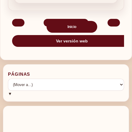
‹
›
Inicio
Ver versión web
PÁGINAS
▼