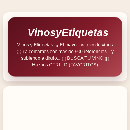
VinosyEtiquetas
Vinos y Etiquetas. ¡¡¡El mayor archivo de vinos
¡¡¡ Ya contamos con más de 800 referencias... y
subiendo a diario... ¡¡¡ BUSCA TU VINO ¡¡¡
Haznos CTRL+D (FAVORITOS)