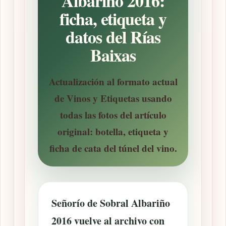
Albariño 2016:
ficha, etiqueta y
datos del Rías
Baixas
Actualización al formato actual
de Vinos y Etiquetas usando
todas las fotos del artículo
original: botella, etiqueta y
ficha de cata del túnel del vino.
Señorío de Sobral Albariño
2016
vuelve al archivo con