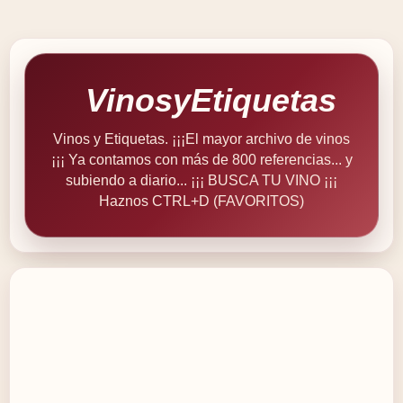
VinosyEtiquetas
Vinos y Etiquetas. ¡¡¡El mayor archivo de vinos
¡¡¡ Ya contamos con más de 800 referencias... y
subiendo a diario... ¡¡¡ BUSCA TU VINO ¡¡¡
Haznos CTRL+D (FAVORITOS)