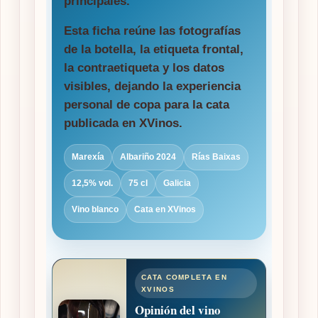
principales.
Esta ficha reúne las fotografías
de la botella, la etiqueta frontal,
la contraetiqueta y los datos
visibles, dejando la experiencia
personal de copa para la cata
publicada en XVinos.
Marexía
Albariño 2024
Rías Baixas
12,5% vol.
75 cl
Galicia
Vino blanco
Cata en XVinos
CATA COMPLETA EN
XVINOS
Opinión del vino