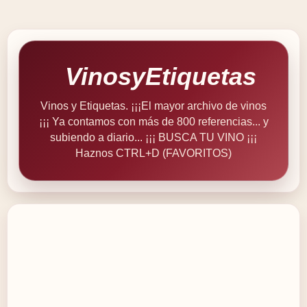
VinosyEtiquetas
Vinos y Etiquetas. ¡¡¡El mayor archivo de vinos
¡¡¡ Ya contamos con más de 800 referencias... y
subiendo a diario... ¡¡¡ BUSCA TU VINO ¡¡¡
Haznos CTRL+D (FAVORITOS)