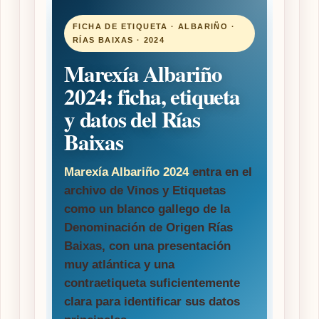
FICHA DE ETIQUETA · ALBARIÑO ·
RÍAS BAIXAS · 2024
Marexía Albariño
2024: ficha, etiqueta
y datos del Rías
Baixas
Marexía Albariño 2024
entra en el
archivo de Vinos y Etiquetas
como un blanco gallego de la
Denominación de Origen Rías
Baixas, con una presentación
muy atlántica y una
contraetiqueta suficientemente
clara para identificar sus datos