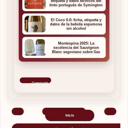
etiqueta y datos técnicos del
tinto portugués de Symington
El Coco 0.0: ficha, etiqueta y
datos de la bebida espumosa
sin alcohol
Montespina 2025: La
excelencia del Sauvignon
Blanc segoviano sobre lías
Compartir
‹
›
Inicio