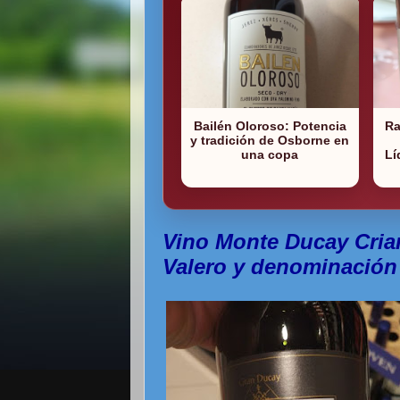
Bailén Oloroso: Potencia
Ra
y tradición de Osborne en
una copa
Lí
Vino Monte Ducay Cria
Valero y denominación