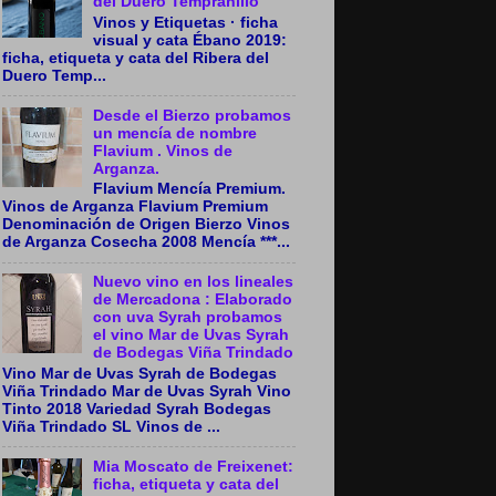
del Duero Tempranillo
Vinos y Etiquetas · ficha
visual y cata Ébano 2019:
ficha, etiqueta y cata del Ribera del
Duero Temp...
Desde el Bierzo probamos
un mencía de nombre
Flavium . Vinos de
Arganza.
Flavium Mencía Premium.
Vinos de Arganza Flavium Premium
Denominación de Origen Bierzo Vinos
de Arganza Cosecha 2008 Mencía ***...
Nuevo vino en los lineales
de Mercadona : Elaborado
con uva Syrah probamos
el vino Mar de Uvas Syrah
de Bodegas Viña Trindado
Vino Mar de Uvas Syrah de Bodegas
Viña Trindado Mar de Uvas Syrah Vino
Tinto 2018 Variedad Syrah Bodegas
Viña Trindado SL Vinos de ...
Mia Moscato de Freixenet:
ficha, etiqueta y cata del