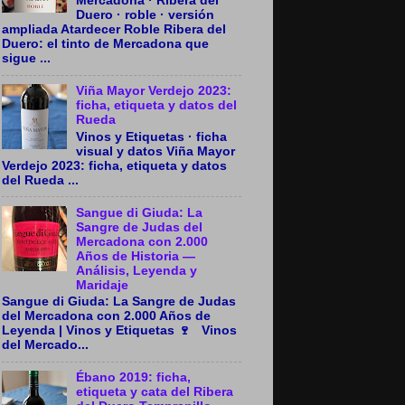
Mercadona · Ribera del
Duero · roble · versión
ampliada Atardecer Roble Ribera del
Duero: el tinto de Mercadona que
sigue ...
Viña Mayor Verdejo 2023:
ficha, etiqueta y datos del
Rueda
Vinos y Etiquetas · ficha
visual y datos Viña Mayor
Verdejo 2023: ficha, etiqueta y datos
del Rueda ...
Sangue di Giuda: La
Sangre de Judas del
Mercadona con 2.000
Años de Historia —
Análisis, Leyenda y
Maridaje
Sangue di Giuda: La Sangre de Judas
del Mercadona con 2.000 Años de
Leyenda | Vinos y Etiquetas 🍷 Vinos
del Mercado...
Ébano 2019: ficha,
etiqueta y cata del Ribera