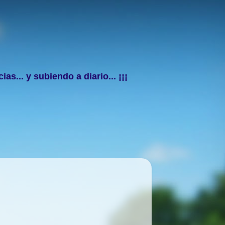
s... y subiendo a diario... ¡¡¡