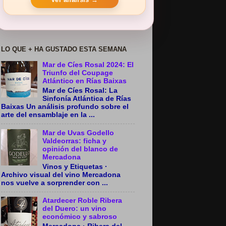
LO QUE + HA GUSTADO ESTA SEMANA
Mar de Cíes Rosal 2024: El
Triunfo del Coupage
Atlántico en Rías Baixas
Mar de Cíes Rosal: La
Sinfonía Atlántica de Rías
Baixas Un análisis profundo sobre el
arte del ensamblaje en la ...
Mar de Uvas Godello
Valdeorras: ficha y
opinión del blanco de
Mercadona
Vinos y Etiquetas ·
Archivo visual del vino Mercadona
nos vuelve a sorprender con ...
Atardecer Roble Ribera
del Duero: un vino
económico y sabroso