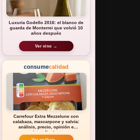
Luxuria Godello 2016: el blanco de
guarda de Monterrei que volvió 10
años después
Ver vino →
consume
calidad
Carrefour Extra Mezzelune con
calabaza, mascarpone y salvia:
análisis, precio, opinión e
ingredientes
Ver análisis →