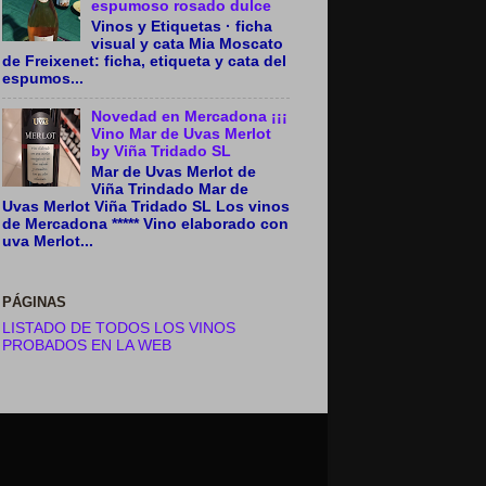
espumoso rosado dulce
Vinos y Etiquetas · ficha
visual y cata Mia Moscato
de Freixenet: ficha, etiqueta y cata del
espumos...
Novedad en Mercadona ¡¡¡
Vino Mar de Uvas Merlot
by Viña Tridado SL
Mar de Uvas Merlot de
Viña Trindado Mar de
Uvas Merlot Viña Tridado SL Los vinos
de Mercadona ***** Vino elaborado con
uva Merlot...
PÁGINAS
LISTADO DE TODOS LOS VINOS
PROBADOS EN LA WEB