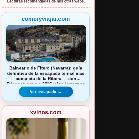
Lecturas recomendadas de mis otras webs.
comeryviajar.com
Balneario de Fitero (Navarra): guía
definitiva de la escapada termal más
completa de la Ribera — con
Bécquer, agua a 38°C y los torreznos
de Tarazona
Ver escapada →
xvinos.com