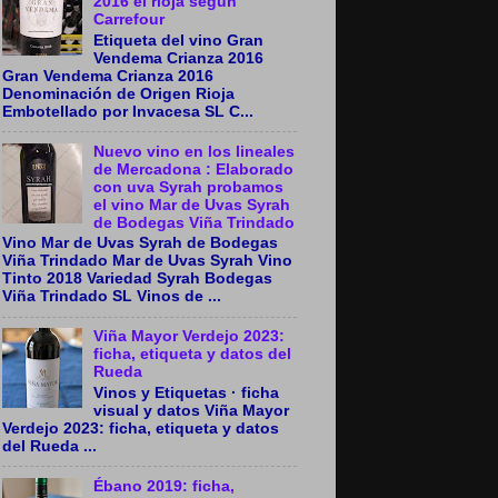
2016 el rioja según
Carrefour
Etiqueta del vino Gran
Vendema Crianza 2016
Gran Vendema Crianza 2016
Denominación de Origen Rioja
Embotellado por Invacesa SL C...
Nuevo vino en los lineales
de Mercadona : Elaborado
con uva Syrah probamos
el vino Mar de Uvas Syrah
de Bodegas Viña Trindado
Vino Mar de Uvas Syrah de Bodegas
Viña Trindado Mar de Uvas Syrah Vino
Tinto 2018 Variedad Syrah Bodegas
Viña Trindado SL Vinos de ...
Viña Mayor Verdejo 2023:
ficha, etiqueta y datos del
Rueda
Vinos y Etiquetas · ficha
visual y datos Viña Mayor
Verdejo 2023: ficha, etiqueta y datos
del Rueda ...
Ébano 2019: ficha,