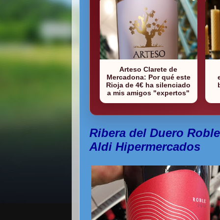
Arteso Clarete de
Mercadona: Por qué este
Rioja de 4€ ha silenciado
a mis amigos "expertos"
Ribera del Duero Roble 
Aldi Hipermercados