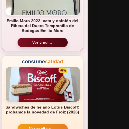
Emilio Moro 2022: cata y opinión del
Ribera del Duero Tempranillo de
Bodegas Emilio Moro
Ver vino →
consume
calidad
Sandwiches de helado Lotus Biscoff:
probamos la novedad de Froiz (2026)
Ver análisis →