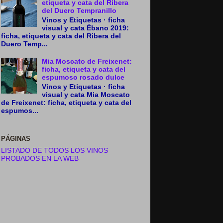
etiqueta y cata del Ribera
del Duero Tempranillo
Vinos y Etiquetas · ficha
visual y cata Ébano 2019:
ficha, etiqueta y cata del Ribera del
Duero Temp...
Mia Moscato de Freixenet:
ficha, etiqueta y cata del
espumoso rosado dulce
Vinos y Etiquetas · ficha
visual y cata Mia Moscato
de Freixenet: ficha, etiqueta y cata del
espumos...
PÁGINAS
LISTADO DE TODOS LOS VINOS
PROBADOS EN LA WEB