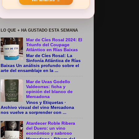
LO QUE + HA GUSTADO ESTA SEMANA
Mar de Cíes Rosal 2024: El
Triunfo del Coupage
Atlántico en Rías Baixas
Mar de Cíes Rosal: La
Sinfonía Atlántica de Rías
Baixas Un análisis profundo sobre el
arte del ensamblaje en la ...
Mar de Uvas Godello
Valdeorras: ficha y
opinión del blanco de
Mercadona
Vinos y Etiquetas ·
Archivo visual del vino Mercadona
nos vuelve a sorprender con ...
Atardecer Roble Ribera
del Duero: un vino
económico y sabroso