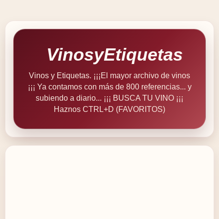
VinosyEtiquetas
Vinos y Etiquetas. ¡¡¡El mayor archivo de vinos
¡¡¡ Ya contamos con más de 800 referencias... y
subiendo a diario... ¡¡¡ BUSCA TU VINO ¡¡¡
Haznos CTRL+D (FAVORITOS)