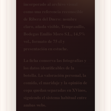
incorporado al archivo visual
como una referencia reconocible
de Ribera del Duero: nombre
claro, añada visible, Tempranillo,
Bodegas Emilio Moro S.L., 14,5%
vol., formato de 75 cl y
presentación en estuche.
La ficha conserva las fotografías y
los datos identificables de la
botella. La valoración personal, la
comida, el maridaje y la opinión de
copa quedan separadas en XVinos,
siguiendo el sistema habitual entre
ambas webs.