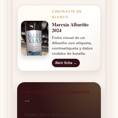
CONTRASTE EN
BLANCO
Marexía Albariño
2024
Ficha visual de un
Albariño con etiqueta,
contraetiqueta y datos
visibles de botella.
Abrir ficha →
ARCHIVO VINOS Y ETIQUETAS
```
Emilio Moro 2022 queda