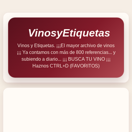
VinosyEtiquetas
Vinos y Etiquetas. ¡¡¡El mayor archivo de vinos
¡¡¡ Ya contamos con más de 800 referencias... y
subiendo a diario... ¡¡¡ BUSCA TU VINO ¡¡¡
Haznos CTRL+D (FAVORITOS)