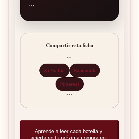
```
Compartir esta ficha
```
X / Twitter
Facebook
Pinterest
```
Aprende a leer cada botella y
acierta en tu próxima compra en: