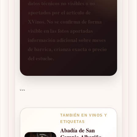
datos técnicos no visibles o no
aportados por el artículo de
XVinos. No se confirma de forma
visible en las fotos aportadas
información adicional sobre meses
de barrica, crianza exacta o precio
del estuche.
```
TAMBIÉN EN VINOS Y
ETIQUETAS
Abadía de San
Campio Albariño