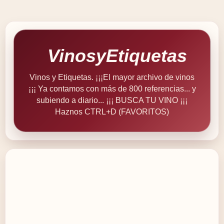
VinosyEtiquetas
Vinos y Etiquetas. ¡¡¡El mayor archivo de vinos
¡¡¡ Ya contamos con más de 800 referencias... y
subiendo a diario... ¡¡¡ BUSCA TU VINO ¡¡¡
Haznos CTRL+D (FAVORITOS)