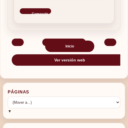
Compartir
‹
›
Inicio
Ver versión web
PÁGINAS
▼