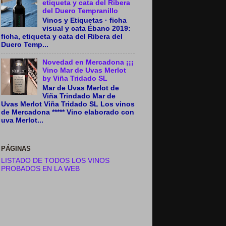
etiqueta y cata del Ribera
del Duero Tempranillo
Vinos y Etiquetas · ficha
visual y cata Ébano 2019:
ficha, etiqueta y cata del Ribera del
Duero Temp...
Novedad en Mercadona ¡¡¡
Vino Mar de Uvas Merlot
by Viña Tridado SL
Mar de Uvas Merlot de
Viña Trindado Mar de
Uvas Merlot Viña Tridado SL Los vinos
de Mercadona ***** Vino elaborado con
uva Merlot...
PÁGINAS
LISTADO DE TODOS LOS VINOS
PROBADOS EN LA WEB