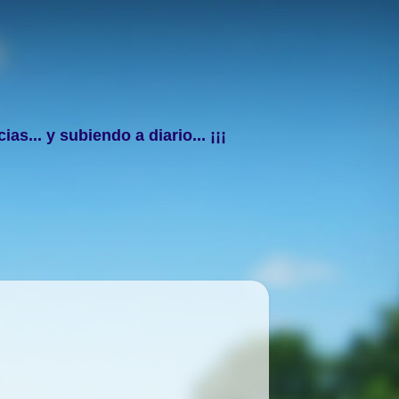
s... y subiendo a diario... ¡¡¡