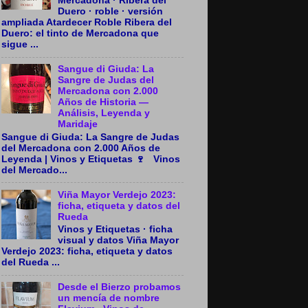
Mercadona · Ribera del
Duero · roble · versión
ampliada Atardecer Roble Ribera del
Duero: el tinto de Mercadona que
sigue ...
Sangue di Giuda: La
Sangre de Judas del
Mercadona con 2.000
Años de Historia —
Análisis, Leyenda y
Maridaje
Sangue di Giuda: La Sangre de Judas
del Mercadona con 2.000 Años de
Leyenda | Vinos y Etiquetas 🍷 Vinos
del Mercado...
Viña Mayor Verdejo 2023:
ficha, etiqueta y datos del
Rueda
Vinos y Etiquetas · ficha
visual y datos Viña Mayor
Verdejo 2023: ficha, etiqueta y datos
del Rueda ...
Desde el Bierzo probamos
un mencía de nombre