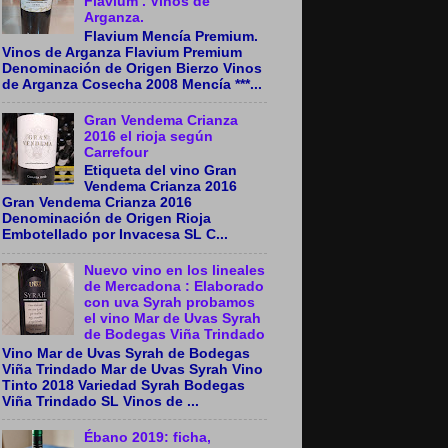
Flavium . Vinos de
Arganza.
Flavium Mencía Premium.
Vinos de Arganza Flavium Premium
Denominación de Origen Bierzo Vinos
de Arganza Cosecha 2008 Mencía ***...
Gran Vendema Crianza
2016 el rioja según
Carrefour
Etiqueta del vino Gran
Vendema Crianza 2016
Gran Vendema Crianza 2016
Denominación de Origen Rioja
Embotellado por Invacesa SL C...
Nuevo vino en los lineales
de Mercadona : Elaborado
con uva Syrah probamos
el vino Mar de Uvas Syrah
de Bodegas Viña Trindado
Vino Mar de Uvas Syrah de Bodegas
Viña Trindado Mar de Uvas Syrah Vino
Tinto 2018 Variedad Syrah Bodegas
Viña Trindado SL Vinos de ...
Ébano 2019: ficha,