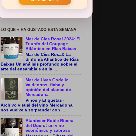
LO QUE + HA GUSTADO ESTA SEMANA
Mar de Cíes Rosal 2024: El
Triunfo del Coupage
Atlántico en Rías Baixas
Mar de Cíes Rosal: La
Sinfonía Atlántica de Rías
Baixas Un análisis profundo sobre el
arte del ensamblaje en la ...
Mar de Uvas Godello
Valdeorras: ficha y
opinión del blanco de
Mercadona
Vinos y Etiquetas ·
Archivo visual del vino Mercadona
nos vuelve a sorprender con ...
Atardecer Roble Ribera
del Duero: un vino
económico y sabroso